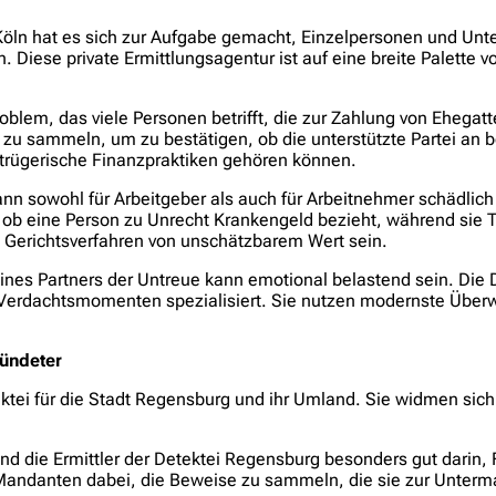
t Köln hat es sich zur Aufgabe gemacht, Einzelpersonen und Unt
Diese private Ermittlungsagentur ist auf eine breite Palette vo
oblem, das viele Personen betrifft, die zur Zahlung von Ehegatte
 zu sammeln, um zu bestätigen, ob die unterstützte Partei an be
rügerische Finanzpraktiken gehören können.
n sowohl für Arbeitgeber als auch für Arbeitnehmer schädlich 
ob eine Person zu Unrecht Krankengeld bezieht, während sie Tä
in Gerichtsverfahren von unschätzbarem Wert sein.
nes Partners der Untreue kann emotional belastend sein. Die De
n Verdachtsmomenten spezialisiert. Sie nutzen modernste Üb
bündeter
ektei für die Stadt Regensburg und ihr Umland. Sie widmen sich
ind die Ermittler der Detektei Regensburg besonders gut darin,
andanten dabei, die Beweise zu sammeln, die sie zur Untermau