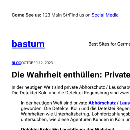
Skip
to
Come See us:
123 Main St
•
Find us on
Social Media
content
bastum
Best Sites for Germ
BLOG
OCTOBER 12, 2023
Die Wahrheit enthüllen: Priva
In der heutigen Welt sind private Abhörschutz / Lauscha
Die Detektei Köln und die Detektei Regensburg sind zwe
In der heutigen Welt sind private
Abhörschutz / Lau
geworden. Die Detektei Köln und die Detektei Regens
Wahrheiten wie Unterhaltsbetrug, Lohnfortzahlungsbe
untersuchen, wie diese Agenturen Kunden in Köln u
Detektei Köln: Ein Leuchtfeuer der Wahrheit